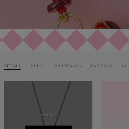
SEE ALL
RINGS
WRISTBANDS
EARRINGS
NE
épuisé