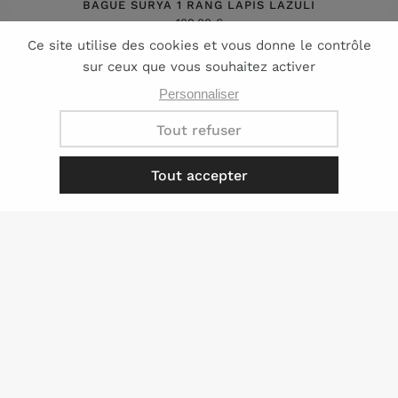
BAGUE SURYA 1 RANG LAPIS LAZULI
109.00 €
épuisé
BAGUE MILA (ONYX VERT)
BAGUE MILA
119.00 €
(MULTICOLORE)
119.00 €