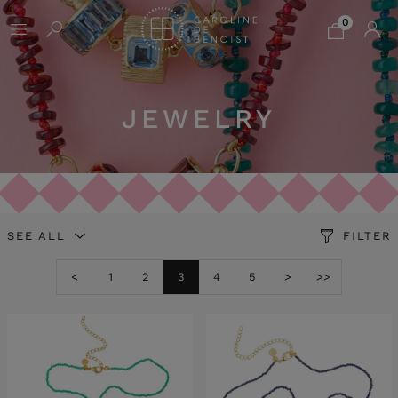
0
JEWELRY
SEE ALL
FILTER
<
1
2
3
4
5
>
>>